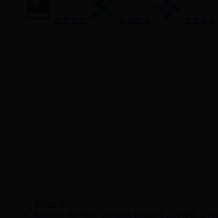
检察文化
队伍建设
检察风采
网站首页
阳光检务
领导简介
机构职能
权威发布
工作报告
文件