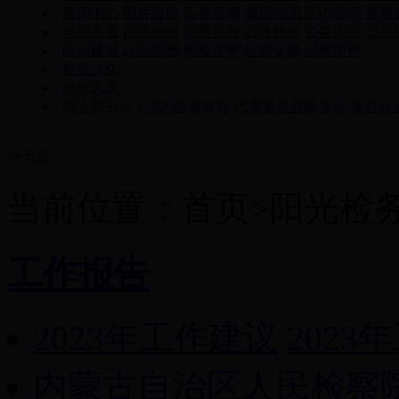
新闻中心
图片新闻
头条新闻
高层动态
区内要闻
蒙检
司法办案
刑事检察
民事检察
行政检察
公益诉讼
扫黑
队伍建设
政治思想
检察改革
检察党建
纪检监察
检察文化
检察风采
网上服务厅
12309检察服务
代表委员联络专区
案件信
今天是
当前位置：首页>阳光检
工作报告
2023年工作建议
2023
内蒙古自治区人民检察院