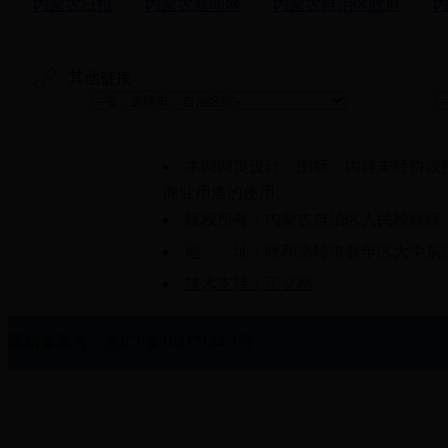
内蒙古日报
内蒙古新闻网
内蒙古自治区政府
其他链接
本网网页设计、图标、内容未经协议
商业用途的使用。
版权所有：内蒙古自治区人民检察院
地 址：呼和浩特市赛罕区大学东街61
技术支持：正义网
网站备案号：京ICP备10217144-1号