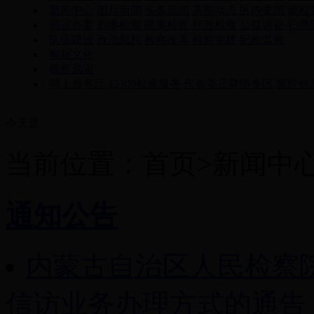
新闻中心
图片新闻
头条新闻
高层动态
区内要闻
蒙检
司法办案
刑事检察
民事检察
行政检察
公益诉讼
扫黑
队伍建设
政治思想
检察改革
检察党建
纪检监察
检察文化
检察风采
网上服务厅
12309检察服务
代表委员联络专区
案件信
今天是
当前位置：首页>新闻中
通知公告
内蒙古自治区人民检察
信访业务办理方式的通告