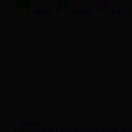
检察文化
队伍建设
检察风采
网站首页
阳光检务
领导简介
机构职能
权威发布
工作报告
文件