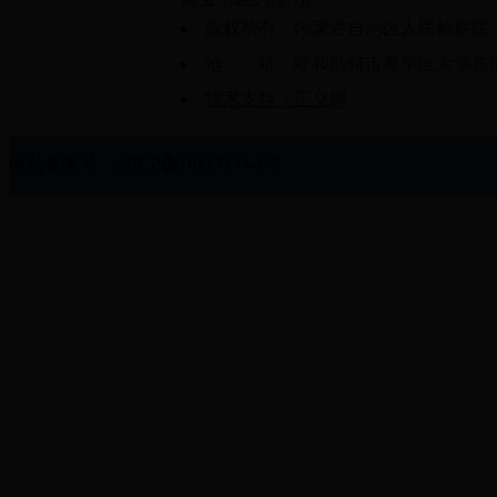
版权所有：内蒙古自治区人民检察院
地 址：呼和浩特市赛罕区大学东街61
技术支持：正义网
网站备案号：京ICP备10217144-1号