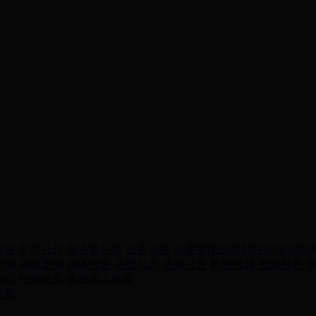
报告
文件公开
预决算公开
业务流程
办案期限及权利告知
信访指
要闻
蒙检要闻
媒体报道
基层动态
通知公告
检察视频
图说检察
诉讼
扫黑除恶
未成年人检察
监察