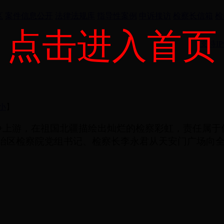
区
案件信息公开
法律法规库
指导性案例
申诉接访
检察长信箱
检
点击进入首页
支持IP
小
】
争上游，在祖国北疆描绘出灿烂的检察彩虹，责任属于
自治区检察院党组书记、检察长李永君从天安门广场向