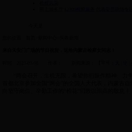
检察风采
网上服务厅
12309检察服务
代表委员联络专
今天是
您的位置：首页>新闻中心>头条新闻
来自天安门广场的节日祝贺，送给内蒙古检察女同志！
时间：2023-03-08 作者： 新闻来源：
【字号：
大
|
中
|
“两会召开，生机无限，希望你们振作精神、力
首都北京参加全国“两会”的全国人大代表，内蒙古
向坚守岗位、辛勤工作的“检花”们致以崇高的敬意！