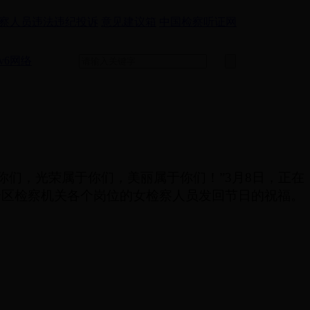
察人员违法违纪投诉
意见建议箱
中国检察听证网
v6网络
你们，光荣属于你们，美丽属于你们！”
3
月
8
日，正在
全区检察机关各个岗位的女检察人员发回节日的祝福。