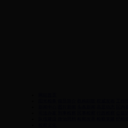
网站首页
阳光检务
领导简介
机构职能
权威发布
工作
新闻中心
图片新闻
头条新闻
高层动态
区内
司法办案
刑事检察
民事检察
行政检察
公益
队伍建设
政治思想
检察改革
检察党建
纪检
检察文化