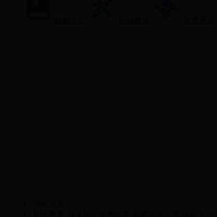
检察文化
队伍建设
检察风采
网站首页
阳光检务
领导简介
机构职能
权威发布
工作报告
文件