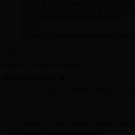
新闻中心
图片新闻
头条新闻
高层动态
区内要闻
蒙检
司法办案
刑事检察
民事检察
行政检察
公益诉讼
扫黑
队伍建设
政治思想
检察改革
检察党建
纪检监察
检察文化
检察风采
网上服务厅
12309检察服务
代表委员联络专区
案件信
今天是
您的位置：首页>新闻中心>头条新闻
3月5日两会重要日程预告，来了！
时间：2023-03-05 作者： 新闻来源：新华社
【字号：
本网网页设计、图标、内容未经协议授权禁止转载、
版权所有：内蒙古自治区人民检察院