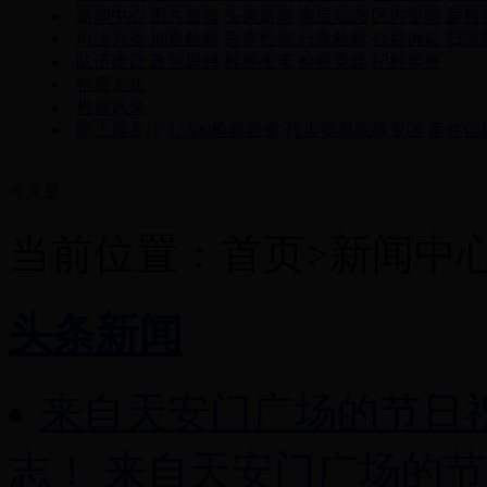
新闻中心
图片新闻
头条新闻
高层动态
区内要闻
蒙检
司法办案
刑事检察
民事检察
行政检察
公益诉讼
扫黑
队伍建设
政治思想
检察改革
检察党建
纪检监察
检察文化
检察风采
网上服务厅
12309检察服务
代表委员联络专区
案件信
今天是
当前位置：首页>新闻中
头条新闻
来自天安门广场的节日
志！
来自天安门广场的节日