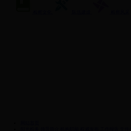
检察文化
队伍建设
检察风采
网站首页
阳光检务
领导简介
机构职能
权威发布
工作报告
文件