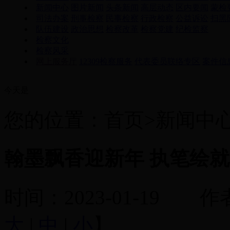
新闻中心
图片新闻
头条新闻
高层动态
区内要闻
蒙检
司法办案
刑事检察
民事检察
行政检察
公益诉讼
扫黑
队伍建设
政治思想
检察改革
检察党建
纪检监察
检察文化
检察风采
网上服务厅
12309检察服务
代表委员联络专区
案件信
今天是
您的位置：首页>新闻中
翰墨飘香迎新年 执笔绘
时间：2023-01-1
大
|
中
|
小
】