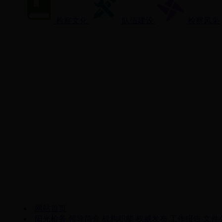
检察文化
队伍建设
检察风采
网站首页
阳光检务
领导简介
机构职能
权威发布
工作报告
文件