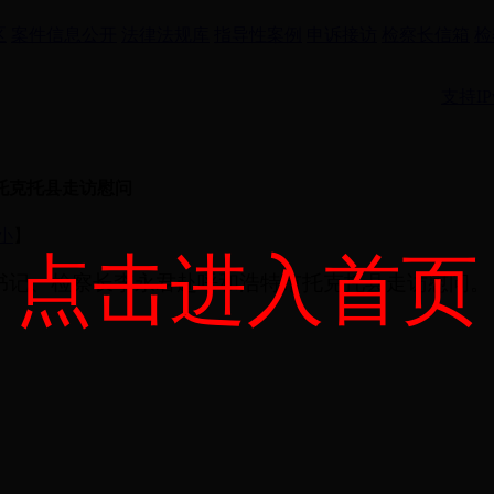
区
案件信息公开
法律法规库
指导性案例
申诉接访
检察长信箱
检
支持IP
托克托县走访慰问
小
】
点击进入首页
组书记、检察长李永君赴呼和浩特市托克托县走访慰问。