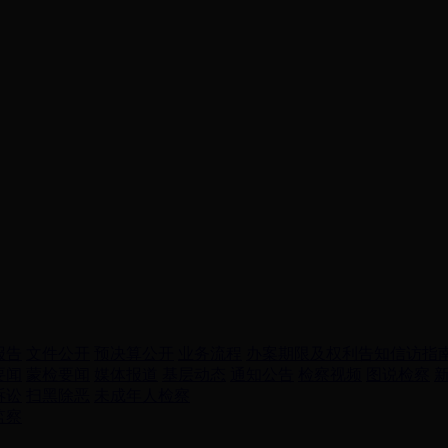
报告
文件公开
预决算公开
业务流程
办案期限及权利告知
信访指
要闻
蒙检要闻
媒体报道
基层动态
通知公告
检察视频
图说检察
诉讼
扫黑除恶
未成年人检察
监察