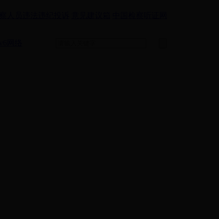
察人员违法违纪投诉
意见建议箱
中国检察听证网
v6网络