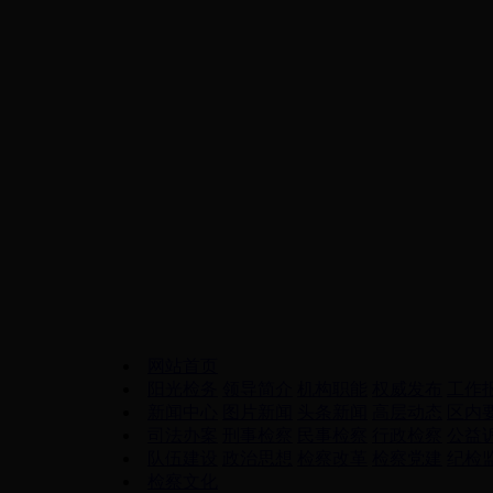
网站首页
阳光检务
领导简介
机构职能
权威发布
工作
新闻中心
图片新闻
头条新闻
高层动态
区内
司法办案
刑事检察
民事检察
行政检察
公益
队伍建设
政治思想
检察改革
检察党建
纪检
检察文化