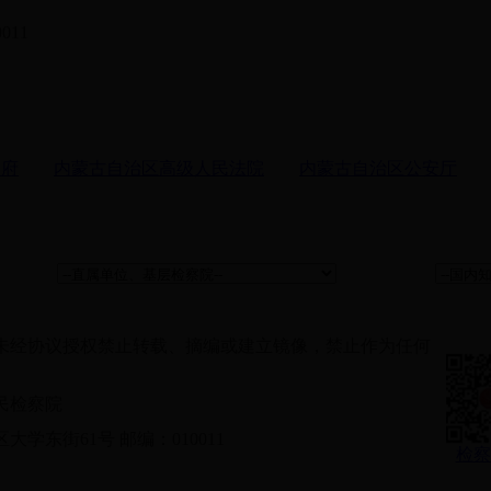
11
政府
内蒙古自治区高级人民法院
内蒙古自治区公安厅
未经协议授权禁止转载、摘编或建立镜像，禁止作为任何
民检察院
东街61号 邮编：010011
检察