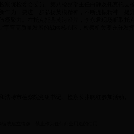
检察院检委会委员、第八检察部主任白静及托克托县
新作为，要进一步弘扬英模精神，不断提振精神、提
伍凝聚力。在托克托县黄河沿岸，李永君现场听取托
几”字弯高质量发展的战略核心区，检察机关要充分发
和浩特市检察院党组书记、检察长张晓红参加活动。
摘编或建立镜像，禁止作为任何商业用途的使用。