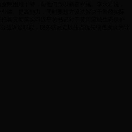
检察院困难干警，向他们致以新春祝福。李永君说，
升业绩、提高能力，同时要想方设法解决干警的实际
克托县贯彻落实习近平总书记对于黄河流域生态保护
挥公益诉讼职能，服务辖区走以生态优先绿色发展为导