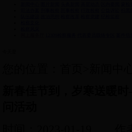
新闻中心
图片新闻
头条新闻
高层动态
区内要闻
蒙检
司法办案
刑事检察
民事检察
行政检察
公益诉讼
扫黑
队伍建设
政治思想
检察改革
检察党建
纪检监察
检察文化
检察风采
网上服务厅
12309检察服务
代表委员联络专区
案件信
今天是
您的位置：首页>新闻中
新春佳节到，岁寒送暖时
问活动
时间：2023-01-1