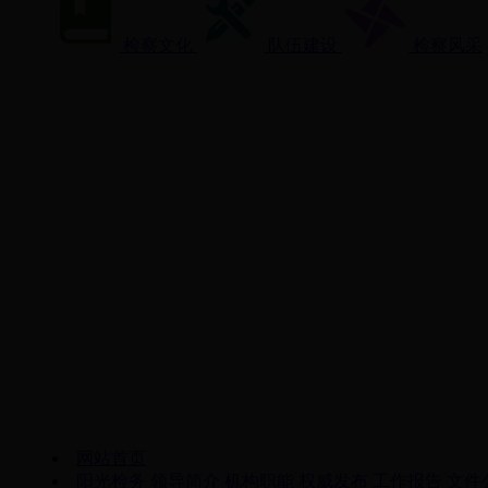
检察文化
队伍建设
检察风采
网站首页
阳光检务
领导简介
机构职能
权威发布
工作报告
文件