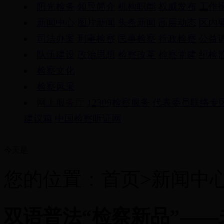
阳光检务
领导简介
机构职能
权威发布
工作
新闻中心
图片新闻
头条新闻
高层动态
区内
司法办案
刑事检察
民事检察
行政检察
公益
队伍建设
政治思想
检察改革
检察党建
纪检
检察文化
检察风采
网上服务厅
12309检察服务
代表委员联络专
建议箱
中国检察听证网
今天是
您的位置：首页>新闻中
双语普法“检察新品”—