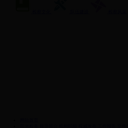
检察文化
队伍建设
检察风采
网站首页
阳光检务
领导简介
机构职能
权威发布
工作报告
文件