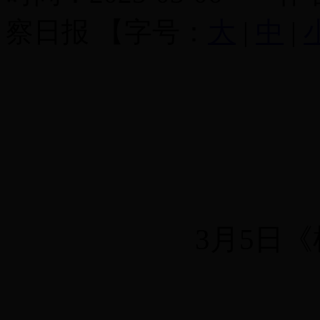
察日报
【字号：
大
|
中
|
3
月
5
日《