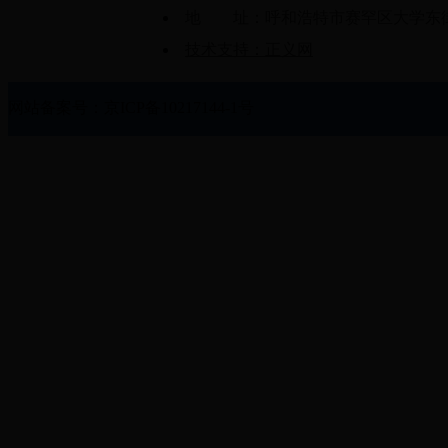
地 址：呼和浩特市赛罕区大学东街61
技术支持：正义网
网站备案号：京ICP备10217144-1号