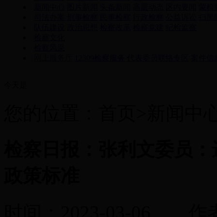
新闻中心
图片新闻
头条新闻
高层动态
区内要闻
蒙检
司法办案
刑事检察
民事检察
行政检察
公益诉讼
扫黑
队伍建设
政治思想
检察改革
检察党建
纪检监察
检察文化
检察风采
网上服务厅
12309检察服务
代表委员联络专区
案件信
今天是
您的位置：首页>新闻中
检察日报：张利文委员：
政策标准
时间：2023-03-0