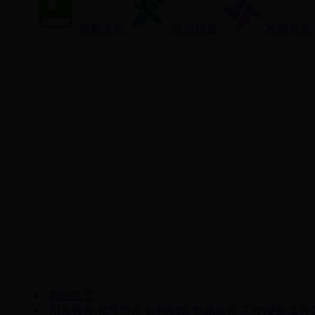
检察文化
队伍建设
检察风采
网站首页
阳光检务
领导简介
机构职能
权威发布
工作报告
文件