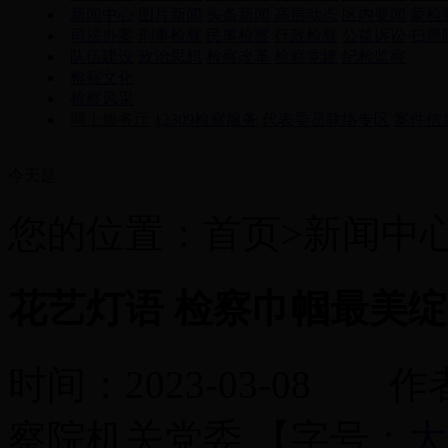
新闻中心
图片新闻
头条新闻
高层动态
区内要闻
蒙检
司法办案
刑事检察
民事检察
行政检察
公益诉讼
扫黑
队伍建设
政治思想
检察改革
检察党建
纪检监察
检察文化
检察风采
网上服务厅
12309检察服务
代表委员联络专区
案件信
今天是
您的位置：首页>新闻中
花艺灯语 检察巾帼最美
时间：2023-03-0
察院机关党委
【字号：
大