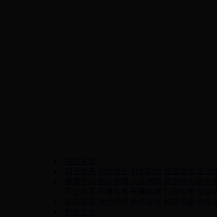
网站首页
阳光检务
领导简介
机构职能
权威发布
工作
新闻中心
图片新闻
头条新闻
高层动态
区内
司法办案
刑事检察
民事检察
行政检察
公益
队伍建设
政治思想
检察改革
检察党建
纪检
检察文化