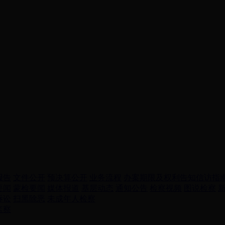
报告
文件公开
预决算公开
业务流程
办案期限及权利告知
信访指
要闻
蒙检要闻
媒体报道
基层动态
通知公告
检察视频
图说检察
诉讼
扫黑除恶
未成年人检察
监察