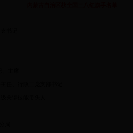
内蒙古自治区获全国三八红旗手名单
总支书记
记、主席
科主任、行政三党支部书记
器级关键技能带头人
分局