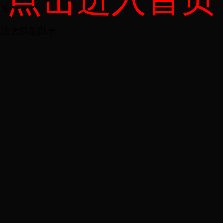
科长
执法大队副队长
长