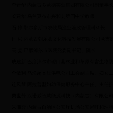
李晋华
内蒙古多蒙德实业集团有限公司副董事
梁建华
乌兰察布市兴和县第四中学教师
石
婷
鄂尔多斯市农牧局渔业渔政管理科科长
肖
彬
内蒙古朝乐蒙文化科技发展有限公司党支
高
雯
巴彦淖尔市医院党委副书记、院长
成建新
巴彦淖尔市磴口县林业和草原有害生物
全敏利
乌海超高压供电公司工会副主席、妇女
连凤琴
阿拉善盟妇幼保健服务中心主任、主任
栗世芳
汉诺威智慧能源科技（内蒙古）有限公
朱湘蓉
内蒙古自治区公安厅机场公安局呼和浩