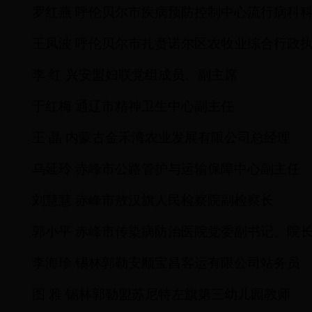
罗红燕
呼伦贝尔市疾病预防控制中心流行病科
王凤波
呼伦贝尔市扎赉诺尔区农牧业综合行政
李
红
兴安盟妇联党组成员、副主席
于红梅
通辽市精神卫生中心副主任
王
晶
内蒙古金禾湾农业发展有限公司总经理
乌延玲
赤峰市公路管护与运输保障中心副主任
刘慧慧
赤峰市敖汉旗人民检察院副检察长
郭小平
赤峰市传染病防治医院党委副书记、院
李海珍
锡林郭勒安顺宝昌客运有限公司站务员
图
雅
锡林郭勒盟苏尼特左旗第三幼儿园教师