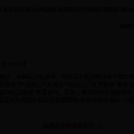
区
案件信息公开
法律法规库
指导性案例
申诉接访
检察长信箱
检
支持IP
：
大
|
中
|
小
】
标兵、全国三八红旗手、全国三八红旗集体和全国巾
联授予“全国三八红旗手”“全国三八红旗集体”荣誉称
巾帼建功先进集体”荣誉称号。其中，呼和浩特市检察院
通辽市检察院公益诉讼检察部获“全国巾帼文明岗”；鄂
内蒙古完整名单来了↓↓↓