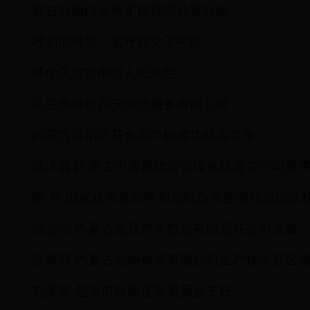
察右后旗白音察干镇杭宁达莱社区
呼和浩特第一看守所女子中队
呼伦贝尔市中级人民法院
乌兰浩特市兴安家政服务有限公司
内蒙古自治区获全国巾帼建功标兵名单
武泽群
内蒙古中海旭物业管理有限责任公司董
张
丹
国家税务总局呼和浩特白塔空港物流园区
张立洁
内蒙古金葫芦大数据有限责任公司总裁
张海燕
内蒙古包钢钢管有限公司生产技术部区
刘美英
包头市政协提案委员会主任