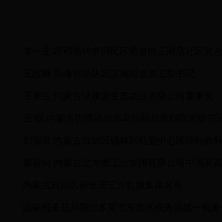
李一芝
呼和浩特市回民区通道街三顺店社区党
王改梅
乌海市乌达区滨海街道党工委书记
王美兰
内蒙古绿康源生态农业有限公司董事长
王
砚
内蒙古巴彦淖尔市乌拉特后旗妇联党组书
刘淑君
内蒙古自治区锡林郭勒盟中心医院科教
廖丽娟
内蒙古北方重工业集团有限公司中国兵
内蒙古自治区获全国三八红旗集体名单
国家税务总局鄂尔多斯市东胜区税务局第一税务