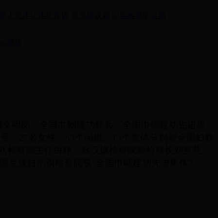
察人员违法违纪投诉
意见建议箱
中国检察听证网
v6网络
帼文明岗、全国巾帼建功标兵、全国巾帼建功先进集
号。27名女性、53个岗组、15个集体分别被全国妇联
第八检察部主任白静、敖汉旗检察院副检察长刘慧慧
温克族自治旗检察院获“全国巾帼建功先进集体”。