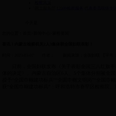
检察风采
网上服务厅
12309检察服务
代表委员联络专
今天是
您的位置：首页>新闻中心>蒙检要闻
喜讯！内蒙古检察机关2人3集体获全国妇联表彰！
时间：2023-03-07 作者： 新闻来源：全国妇联
【字号
日前，全国妇联发布《关于表彰全国三八红旗手
体的决定》。内蒙古自治区6人、5个集体分别被全国妇
授予“全国巾帼建功标兵”“全国巾帼文明岗”“全国
获“全国巾帼建功标兵”；呼和浩特市赛罕区检察院、