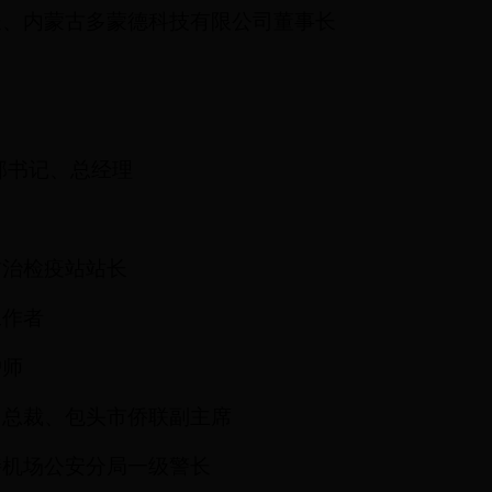
长、内蒙古多蒙德科技有限公司董事长
部书记、总经理
防治检疫站站长
工作者
护师
司总裁、包头市侨联副主席
特机场公安分局一级警长