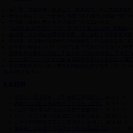
李永君：提振精神，提升业绩，提高能力，开启内蒙古检察
自治区检察院召开干部会议 宣布中央和自治区党委干部任
李琪林：聚焦主责主业 奋力脱薄争先
2022-09-23
“温暖青春 检爱同行”专项行动 为孩子撑起心灵的“晴雨伞”
2
李琪林：努力破解发展瓶颈难题，推动铁检工作高质量发展
李琪林：以担当干事的精气神推动检察工作高质量发展
2022
调整重心聚焦主业提升“脱薄”质效 李琪林检察长深入根河
高质量发展要重实绩重实干重实效 李琪林检察长赴牙克石
在“专精特新”上下更大功夫 李琪林检察长深入乌拉盖管理
李琪林检察长深入西乌珠穆沁旗检察院调研指导工作
2022-0
[
头条新闻
]
更多>>
头条新闻
李永君：提振精神，提升业绩，提高能力...
2023-01-16
内蒙古自治区人民检察院工作报告（文字...
2023-01-14
习近平同安哥拉总统洛伦索就中安建交40...
2023-01-12
习近平在二十届中央纪委二次全会上发表...
2023-01-11
自治区检察院召开干部会议 宣布中央和自...
2023-01-10
最高检：以检察工作现代化服务中国式现代化
2023-01-09