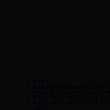
网站首页
阳光检务
领导简介
机构职能
权威发布
工作
新闻中心
图片新闻
头条新闻
高层动态
区内
司法办案
刑事检察
民事检察
行政检察
公益
队伍建设
政治思想
检察改革
检察党建
纪检
检察文化