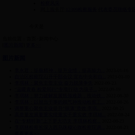
检察风采
网上服务厅
12309检察服务
代表委员联络专
今天是
当前位置：首页>新闻中心
[
图片新闻
]
更多>>
图片新闻
李永君：提振精神，提升业绩，提高能力...
2023-01-16
自治区检察院召开干部会议 宣布中央和自...
2023-01-10
李琪林：聚焦主责主业 奋力脱薄争先
2022-09-23
“温暖青春 检爱同行”专项行动 为孩子...
2022-09-19
李琪林：努力破解发展瓶颈难题，推动铁...
2022-08-30
李琪林：以担当干事的精气神推动检察工...
2022-08-26
调整重心聚焦主业提升“脱薄”质效 李琪...
2022-08-25
高质量发展要重实绩重实干重实效 李琪林...
2022-08-24
在“专精特新”上下更大功夫 李琪林检察...
2022-08-23
李琪林检察长深入西乌珠穆沁旗检察院调...
2022-08-23
查看更多>>