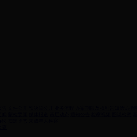
报告
文件公开
预决算公开
业务流程
办案期限及权利告知
信访指
要闻
蒙检要闻
媒体报道
基层动态
通知公告
检察视频
图说检察
诉讼
扫黑除恶
未成年人检察
监察