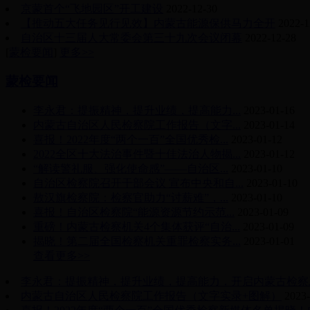
京蒙首个“飞地园区”开工建设
2022-12-30
【推动五大任务见行见效】内蒙古能源保供马力全开
2022-1
自治区十三届人大常委会第三十九次会议闭幕
2022-12-28
[
蒙检要闻
]
更多>>
蒙检要闻
李永君：提振精神，提升业绩，提高能力...
2023-01-16
内蒙古自治区人民检察院工作报告（文字...
2023-01-14
喜报！2022年度“两个一百”全国优秀检...
2023-01-12
2022全区十大法治事件暨十佳法治人物揭...
2023-01-12
“解读警礼服、强化使命感”——自治区...
2023-01-10
自治区检察院召开干部会议 宣布中央和自...
2023-01-10
敖汉旗检察院：检察官助力“讨薪难”，...
2023-01-10
喜报！自治区检察院“能源资源节约示范...
2023-01-09
重磅！内蒙古检察机关4个集体获评“自治...
2023-01-09
揭晓！第二届全国检察机关重罪检察实务...
2023-01-01
查看更多>>
李永君：提振精神，提升业绩，提高能力，开启内蒙古检察
内蒙古自治区人民检察院工作报告（文字实录+图解）
2023-