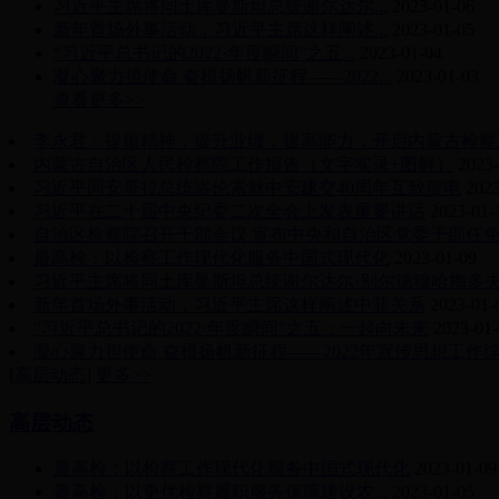
习近平主席将同土库曼斯坦总统谢尔达尔...
2023-01-06
新年首场外事活动，习近平主席这样阐述...
2023-01-05
“习近平总书记的2022·年度瞬间”之五...
2023-01-04
凝心聚力担使命 奋楫扬帆新征程——2022...
2023-01-03
查看更多>>
李永君：提振精神，提升业绩，提高能力，开启内蒙古检察
内蒙古自治区人民检察院工作报告（文字实录+图解）
2023-
习近平同安哥拉总统洛伦索就中安建交40周年互致贺电
2023
习近平在二十届中央纪委二次全会上发表重要讲话
2023-01-
自治区检察院召开干部会议 宣布中央和自治区党委干部任
最高检：以检察工作现代化服务中国式现代化
2023-01-09
习近平主席将同土库曼斯坦总统谢尔达尔·别尔德穆哈梅多
新年首场外事活动，习近平主席这样阐述中菲关系
2023-01-
“习近平总书记的2022·年度瞬间”之五：一起向未来
2023-01
凝心聚力担使命 奋楫扬帆新征程——2022年宣传思想工作
[
高层动态
]
更多>>
高层动态
最高检：以检察工作现代化服务中国式现代化
2023-01-09
最高检：以更优检察履职服务保障建设农...
2023-01-05