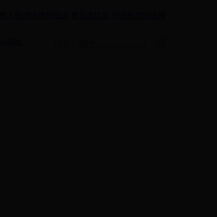
察人员违法违纪投诉
意见建议箱
中国检察听证网
v6网络