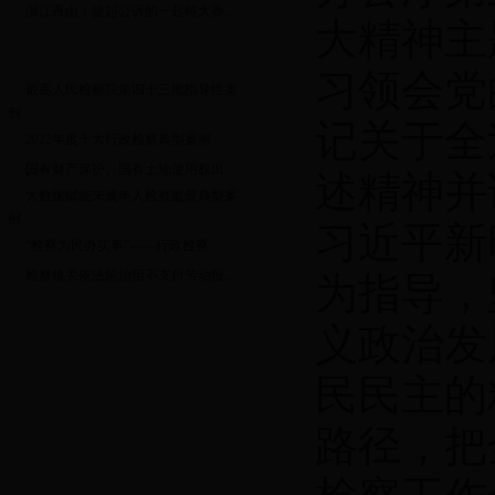
·
浙江舟山：提起公诉的一起特大香...
大精神主
典型案例
习领会党
·
最高人民检察院第四十三批指导性案
例
记关于全
·
2022年度十大行政检察典型案例
·
国有财产保护、国有土地使用权出...
述精神并
·
大数据赋能未成年人检察监督典型案
例
习近平新
·
“检察为民办实事”——行政检察...
·
检察机关依法惩治拒不支付劳动报...
为指导，
义政治发
民民主的
路径，把