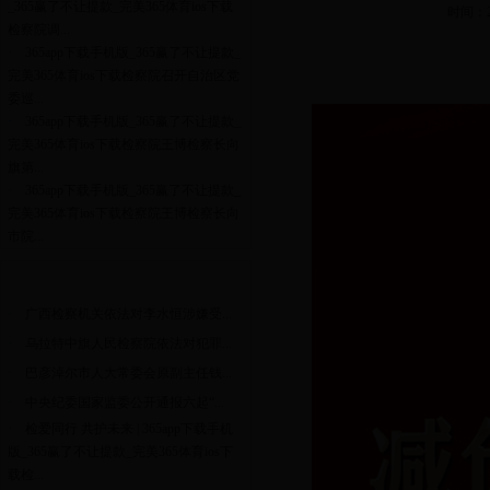
_365赢了不让提款_完美365体育ios下载
时间：
检察院调...
·
365app下载手机版_365赢了不让提款_
完美365体育ios下载检察院召开自治区党
委巡...
·
365app下载手机版_365赢了不让提款_
完美365体育ios下载检察院王博检察长向
旗第...
·
365app下载手机版_365赢了不让提款_
完美365体育ios下载检察院王博检察长向
市院...
案件发布
·
广西检察机关依法对李水恒涉嫌受...
·
乌拉特中旗人民检察院依法对犯罪...
·
巴彦淖尔市人大常委会原副主任钱...
·
中央纪委国家监委公开通报六起“...
·
检爱同行 共护未来 | 365app下载手机
版_365赢了不让提款_完美365体育ios下
载检...