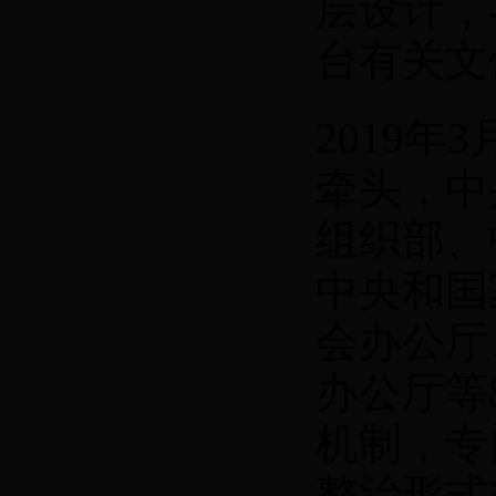
层设计，
台有关文
2019
牵头，中
组织部、
中央和国
会办公厅
办公厅等
机制，专
整治形式