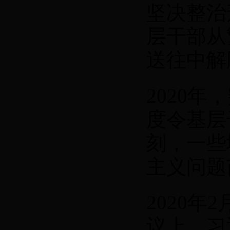
坚决整治
层干部从
送往中解
2020
度令基层
刻，一些
主义问题
2020
议上，习