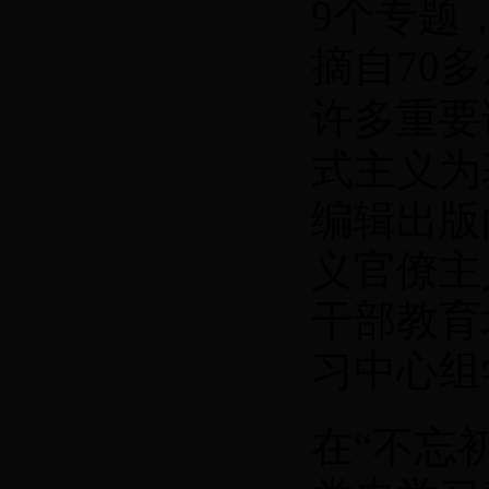
9个专题
摘自70
许多重要
式主义为
编辑出版
义官僚主
干部教育
习中心组
在“不忘