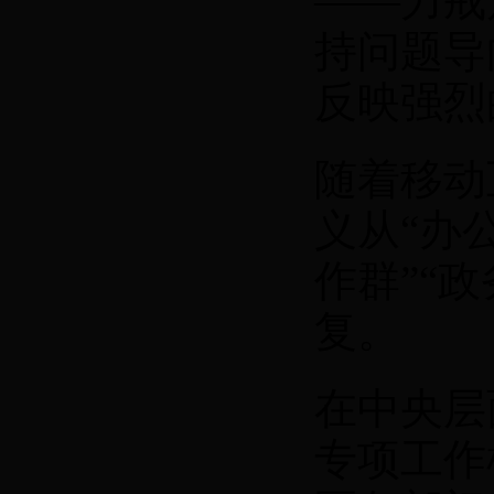
——力戒
持问题导
反映强烈
随着移动
义从“办
作群”“
复。
在中央层
专项工作