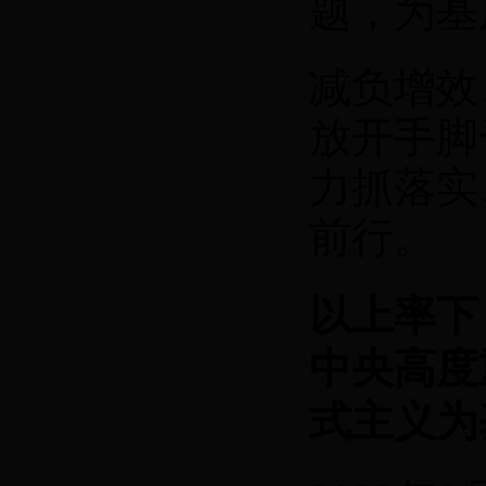
题，为基
减负增效
放开手脚
力抓落实
前行。
以上率下
中央高度
式主义为