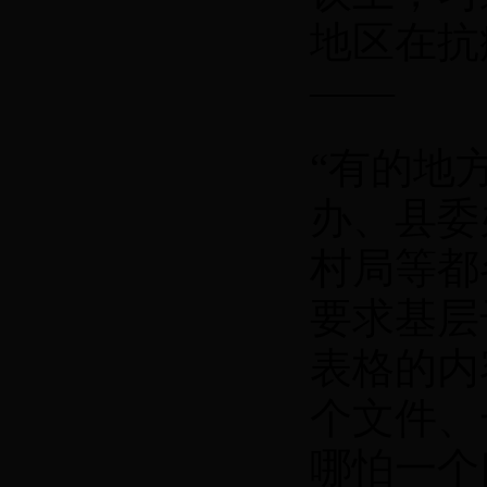
地区在抗
——
“有的地
办、县委
村局等都
要求基层
表格的内
个文件、
哪怕一个