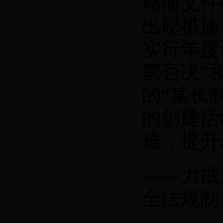
精简文件
出硬措施
实行年度
票否决”
的“某长
的创建活
难，提升
——力戒
全法规制