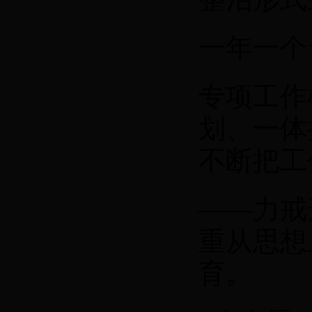
一年一个
专项工作
划、一体
不断把工
——力戒
重从思想
育。