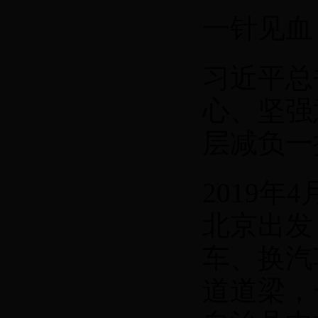
一针见血
习近平总
心、坚强
层减负一
2019年
北京出发
车、换汽
道道梁，