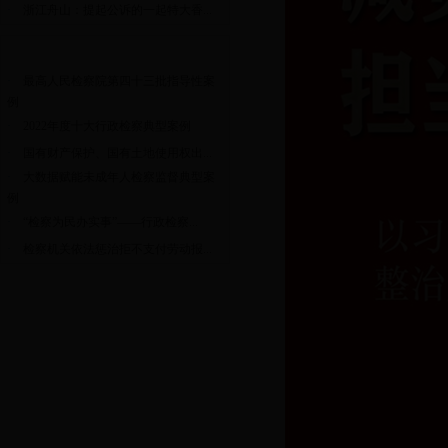
·
浙江舟山：提起公诉的一起特大香...
典型案例
·
最高人民检察院第四十三批指导性案
例
·
2022年度十大行政检察典型案例
·
国有财产保护、国有土地使用权出...
·
大数据赋能未成年人检察监督典型案
例
·
“检察为民办实事”——行政检察...
·
检察机关依法惩治拒不支付劳动报...