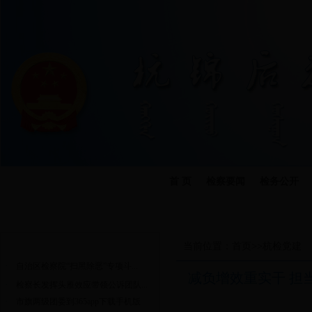
首 页
检察要闻
检务公开
今天是：
本院动态
当前位置：
首页
>>
杭检党建
·
自治区检察院“扫黑除恶”专项斗...
减负增效重实干 担
·
检察长发挥头雁效应带领公诉团队...
·
市旗两级团委到365app下载手机版