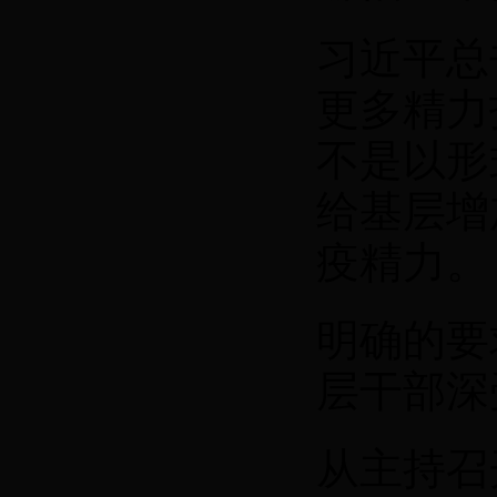
习近平总
更多精力
不是以形
给基层增
疫精力。
明确的要
层干部深
从主持召