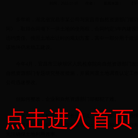
时间：2022-11-18 作者： 新闻来源： 【字
多年前，湖北省宜昌市某公司与宜昌市自然资源部门签
同》，取得合同项下一块土地的使用权，合同约定3年内建设
违约责任。按照土地出让时的规划方案，其中一部分用于建设
该地块仍未动工建设。
今年4月，宜昌市三峡坝区人民检察院向自然资源部门发
自然资源部门专题研究整改措施，开展闲置土地调查认定工
公司迅速整改。
但如何整改，企业和自然资源部门却都犯了难。
点击进入首页
三峡坝区人民检察院检察长张琴说，目前受新冠肺炎疫
设酒店很有可能亏损。如果按规定收回土地，当前很难会有
无法确保土地利用效率。