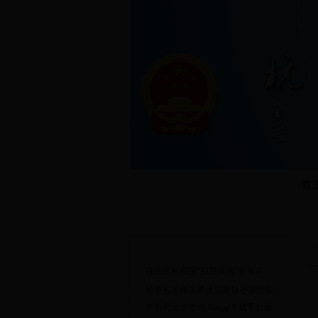
首 
今天是：
本院动态
·
自治区检察院“扫黑除恶”专项斗...
·
检察长发挥头雁效应带领公诉团队...
·
市旗两级团委到365app下载手机版