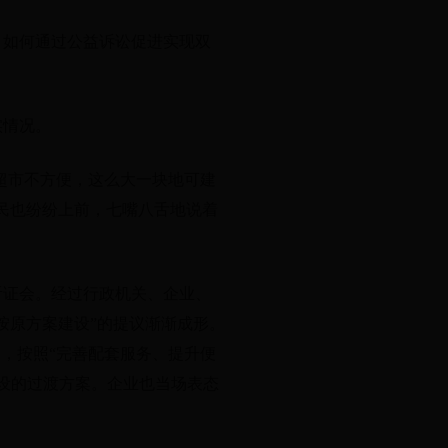
。如何通过公益诉讼促进实现双
实情况。
大超市不方便，这么大一块地可建
民也纷纷上前，七嘴八舌地说着
听证会。经过行政机关、企业、
按原方案建设”的提议渐渐成形。
则，按照“完善配套服务、提升便
建设的过渡方案。企业也当场表态