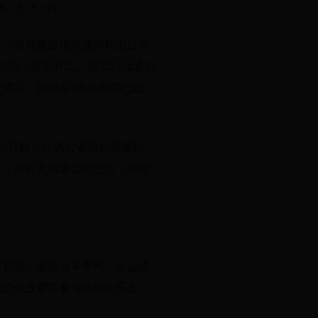
号：
大
|
中
|
小
】
订《国有建设用地使用权出让合
完成，延迟开工、竣工均须承担
酒店，但如今3年合同期已过，
出行政公益诉讼诉前检察建议。
作，并多次与该公司交涉，责令
情影响，旅游业不景气，企业建
别的企业愿意参与该地块开发，