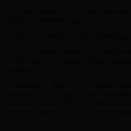
一方面要让政府依法行政，另一方面要让企业生存发展
赢多赢共赢，这考验着检察机关的智慧。
于是，三峡坝区检察院进行了实地走访，了解土地的现
“这么大块土地闲置着，能不能建个幼儿园”“周围没有
个大超市方便居民生活”
……
看到检察官实地走访，周围的居
自己的意见和诉求。
在详细调查之后，检察院马上召开行政争议实质性化解
居民代表等充分讨论，一个“先提出过渡方案、再待时机成熟
很快，自然资源部门提出了根据“以用为先、服务民生”的原
民效果”的目标，编制大型商超、汽车4S店等商业配套用房
支持。