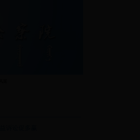
风采
益诉讼促多赢