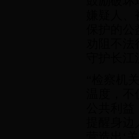
鼓励破坏
嫌疑人、
保护的公
劝阻不法
守护长江
“检察机
温度，不
公共利益
提醒身边
营造出‘