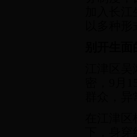
加入长江
以多种形
别开生面
江津区吴
密，9月
群众，异
在江津区
下，身穿