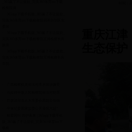
_365赢了不让提款_完美365体育ios下载
时间：2
检察院调...
·
365app下载手机版_365赢了不让提款_
完美365体育ios下载检察院召开自治区党
委巡...
重庆江津
·
365app下载手机版_365赢了不让提款_
完美365体育ios下载检察院王博检察长向
生态保护
旗第...
·
365app下载手机版_365赢了不让提款_
完美365体育ios下载检察院王博检察长向
市院...
案件发布
·
广西检察机关依法对李水恒涉嫌受...
·
乌拉特中旗人民检察院依法对犯罪...
·
巴彦淖尔市人大常委会原副主任钱...
·
中央纪委国家监委公开通报六起“...
·
检爱同行 共护未来 | 365app下载手机
版_365赢了不让提款_完美365体育ios下
载检...