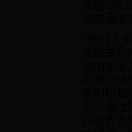
这些“线
治志愿者
“他们大
流域重点
法捕捞水
审查起诉
他们积极
中，通过
好友普及