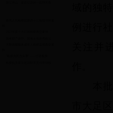
·
浙江舟山：提起公诉的一起特大香...
域的独
典型案例
·
最高人民检察院第四十三批指导性案
例进行
例
·
2022年度十大行政检察典型案例
·
国有财产保护、国有土地使用权出...
关注并
·
大数据赋能未成年人检察监督典型案
例
·
“检察为民办实事”——行政检察...
·
检察机关依法惩治拒不支付劳动报...
作。
本批发
市大足