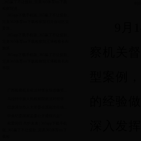
_365赢了不让提款_完美365体育ios下载
时
检察院调...
·
365app下载手机版_365赢了不让提款_
完美365体育ios下载检察院召开自治区党
9月1
委巡...
·
365app下载手机版_365赢了不让提款_
完美365体育ios下载检察院王博检察长向
察机关
旗第...
·
365app下载手机版_365赢了不让提款_
完美365体育ios下载检察院王博检察长向
市院...
型案例
案件发布
·
广西检察机关依法对李水恒涉嫌受...
的经验
·
乌拉特中旗人民检察院依法对犯罪...
·
巴彦淖尔市人大常委会原副主任钱...
·
中央纪委国家监委公开通报六起“...
深入发
·
检爱同行 共护未来 | 365app下载手机
版_365赢了不让提款_完美365体育ios下
载检...