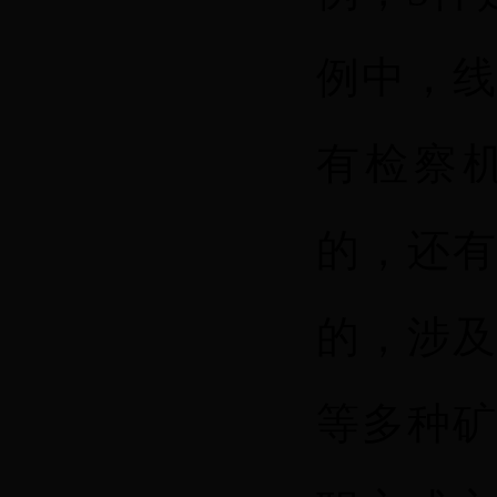
例中，
有检察
的，还
的，涉
等多种