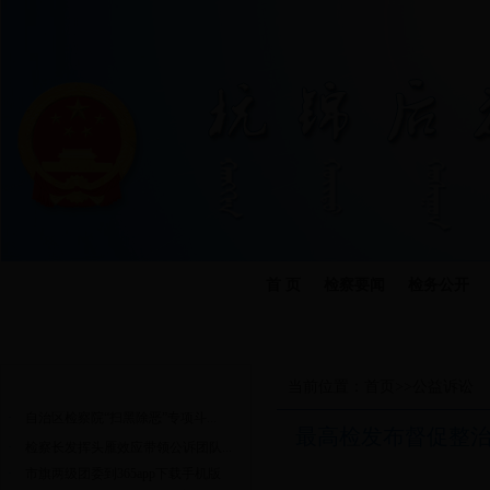
首 页
检察要闻
检务公开
今天是：
本院动态
当前位置：
首页
>>
公益诉讼
·
自治区检察院“扫黑除恶”专项斗...
最高检发布督促整治
·
检察长发挥头雁效应带领公诉团队...
·
市旗两级团委到365app下载手机版