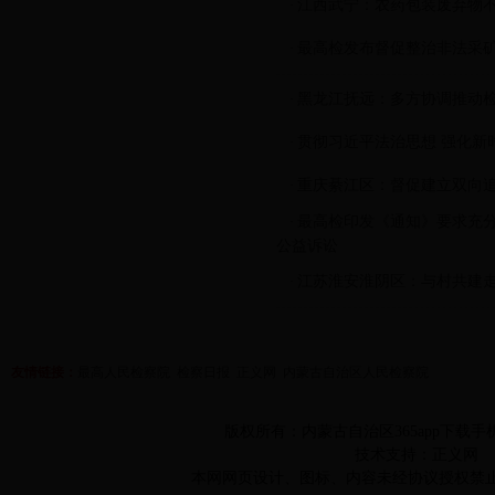
江西武宁：农药包装废弃物不
·
最高检发布督促整治非法采矿
·
黑龙江抚远：多方协调推动
·
贯彻习近平法治思想 强化新
·
重庆綦江区：督促建立双向
·
最高检印发《通知》要求充
·
公益诉讼
江苏淮安淮阴区：与村共建
·
友情链接：
最高人民检察院
检察日报
正义网
内蒙古自治区人民检察院
版权所有：内蒙古自治区365app下载手机
技术支持：正义网 ICP
本网网页设计、图标、内容未经协议授权禁