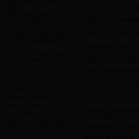
_365赢了不让提款_完美365体育ios下载
河南新乡卫滨区：给小区电梯
检察院调...
·
·
365app下载手机版_365赢了不让提款_
公益诉讼守护 百年文物再现
·
完美365体育ios下载检察院召开自治区党
委巡...
最高检进行2022年全国检
·
·
365app下载手机版_365赢了不让提款_
完美365体育ios下载检察院王博检察长向
地方两会检察亮点|内蒙古：
·
旗第...
·
365app下载手机版_365赢了不让提款_
新春走基层|内蒙古伊金霍洛
·
完美365体育ios下载检察院王博检察长向
市院...
海南澄迈：邀请代表委员“回
·
案件发布
山东莱州：一场公开听证会
·
·
广西检察机关依法对李水恒涉嫌受...
最高检发布人民监督员参与
·
·
乌拉特中旗人民检察院依法对犯罪...
办案中践行全过程人民民主
·
巴彦淖尔市人大常委会原副主任钱...
最高检发布人民监督员参与
·
·
中央纪委国家监委公开通报六起“...
办案中践行全过程人民民主
·
检爱同行 共护未来 | 365app下载手机
最高检发布药品安全公益诉讼
·
版_365赢了不让提款_完美365体育ios下
载检...