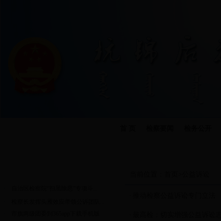
首 页
检察要闻
检务公开
今天是：
本院动态
当前位置：
首页
>
公益诉讼
·
自治区检察院“扫黑除恶”专项斗...
推动检察公益诉讼专门立法
·
·
检察长发挥头雁效应带领公诉团队...
·
市旗两级团委到365app下载手机版
最高检：切实增强公益诉讼
·