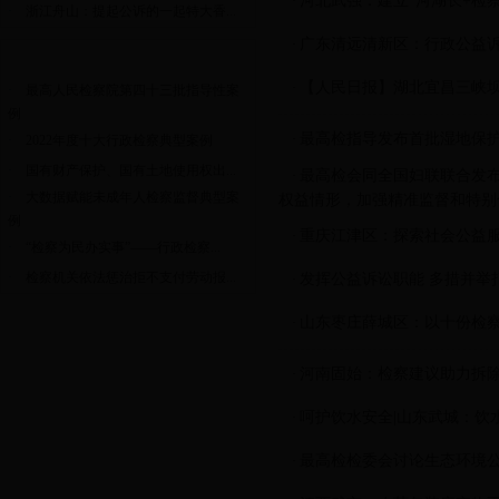
河北武强：建立“河湖长+检
·
·
浙江舟山：提起公诉的一起特大香...
广东清远清新区：行政公益诉
·
典型案例
【人民日报】湖北宜昌三峡
·
·
最高人民检察院第四十三批指导性案
例
最高检指导发布首批湿地保
·
·
2022年度十大行政检察典型案例
·
国有财产保护、国有土地使用权出...
最高检会同全国妇联联合发
·
·
大数据赋能未成年人检察监督典型案
权益情形，加强精准监督和特别
例
重庆江津区：探索社会公益
·
·
“检察为民办实事”——行政检察...
·
检察机关依法惩治拒不支付劳动报...
发挥公益诉讼职能 多措并举
·
山东枣庄薛城区：以十份检
·
河南固始：检察建议助力拆
·
呵护饮水安全|山东武城：饮水
·
最高检检委会讨论生态环境
·