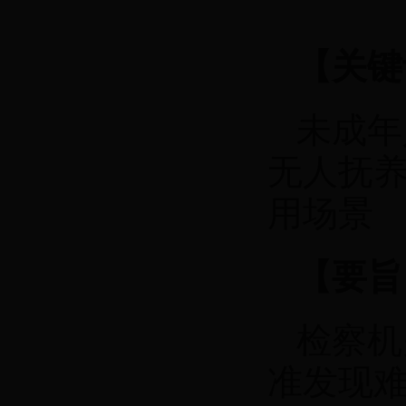
【关键
未成年
无人抚
用场景
【要旨
检察机
准发现