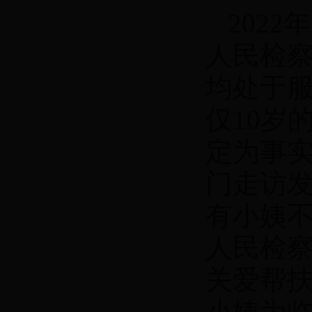
2022
年
人民检
均处于
仅
10
岁
定为事
门走访
有小姨
人民检
关爱帮
小姨为