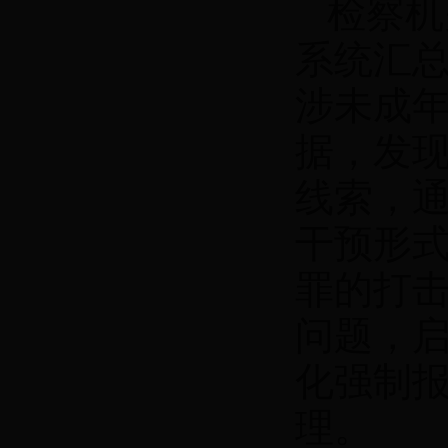
检察机
系统汇
涉未成
据，发
线索，
干预形
罪的打
问题，
化强制
理。