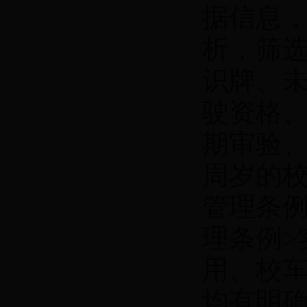
据信息
析
，
筛
识牌
、
驶资格
期审验
周岁的
管理条
理条例
>
用、校
均有明