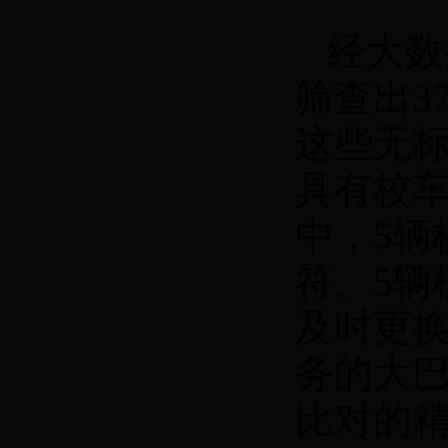
经大数
筛查出
3
这些无
具有校
中，
5
辆
符、
5
辆
及时更
务的大
比对的