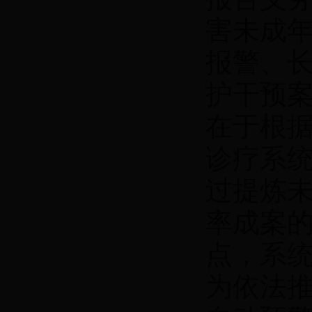
害未成
报警、
护干预
在于根
诊疗系
过
提炼
率成案
点，系
为依法