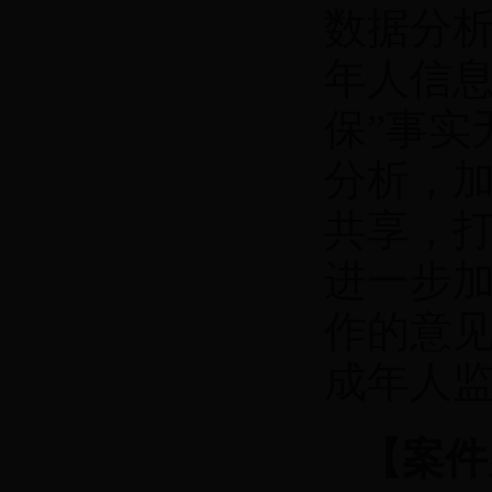
数据分
年人信
保
”
事实
分析，
共享
，
进一步
作的意
成年人
【案件