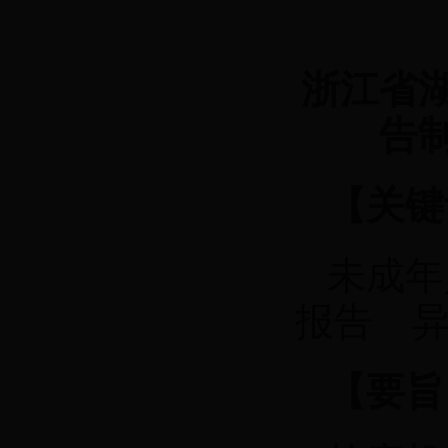
浙江省
告
【关键
未成年
报告
【要旨