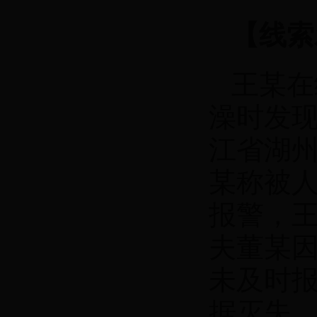
【线索
王某在
澡时发
江省湖
某称被
报警，
夫董某
未及时
据灭失