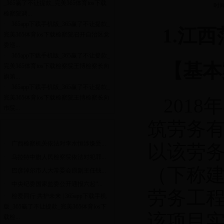
_365赢了不让提款_完美365体育ios下载
时
检察院调...
·
365app下载手机版_365赢了不让提款_
1.江
完美365体育ios下载检察院召开自治区党
委巡...
·
365app下载手机版_365赢了不让提款_
【基本
完美365体育ios下载检察院王博检察长向
旗第...
·
365app下载手机版_365赢了不让提款_
完美365体育ios下载检察院王博检察长向
201
市院...
筑劳务
案件发布
·
广西检察机关依法对李水恒涉嫌受...
以该劳
·
乌拉特中旗人民检察院依法对犯罪...
（下称
·
巴彦淖尔市人大常委会原副主任钱...
·
中央纪委国家监委公开通报六起“...
劳务工程。
·
检爱同行 共护未来 | 365app下载手机
版_365赢了不让提款_完美365体育ios下
该项目
载检...