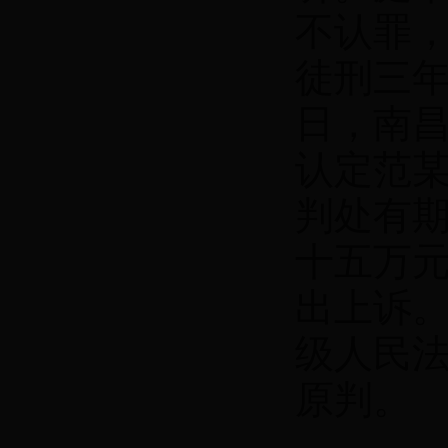
不认罪
徒刑三年
日，南
认定范
判处有
十五万
出上诉。
级人民
原判。