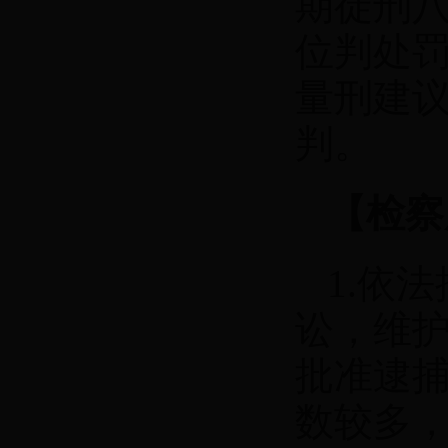
期徒刑
位判处
量刑建
判。
【检察
1.依
讼，维
批准逮
数较多