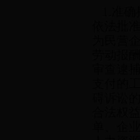
1.准
依法批
为民营
劳动报
审查逮
支付的
碍诉讼
合法权
单、企