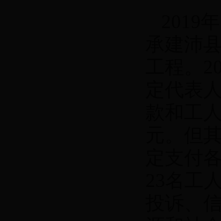
201
承建沛
工程。2
定代表
款和工人
元。但
定支付
23名工
投诉、