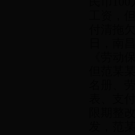
民币10
工资，
付清拖欠
日，南
《劳动
但范某
名册、
表、支
限期整
发，范某