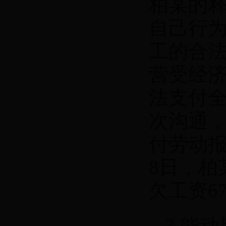
柏某的
自己行
工的合
营受经
法支付
次沟通
付劳动报
8日，柏
欠工资67
3.能