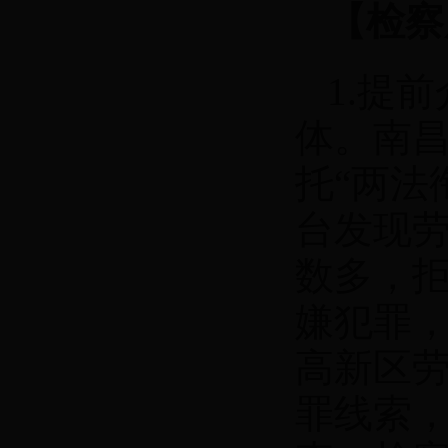
【检察
1.提
体。南
托“两法
台发现
数多，
嫌犯罪
高新区
罪线索