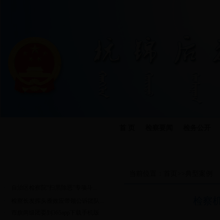
首 页
检察要闻
检务公开
今天是：
本院动态
当前位置：
首页
>>
典型案例
·
自治区检察院“扫黑除恶”专项斗...
检察
·
检察长发挥头雁效应带领公诉团队...
·
市旗两级团委到365app下载手机版