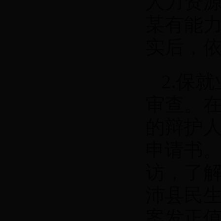
人力资
某有能
实后，
2.保
审查。
的辩护
申请书
访，了
沛县民生
案发正