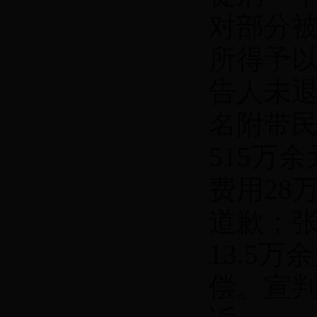
对部分被
所得予
告人未退
名附带
515万
费用28
道歉；
13.5
偿。宣