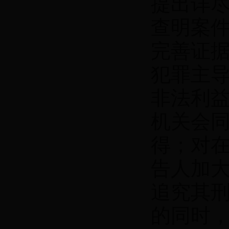
提出详
查明案
完善证
犯罪主
非法利
机关会
得；对
告人加
追究其
的同时