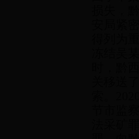
损失，
安局紧
得列为
冻结吴
时，黔
关移送
索。20
节市监
法采矿
罪，向