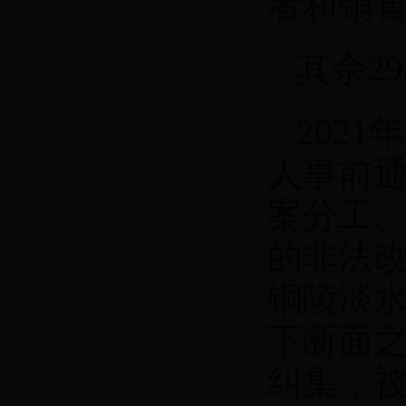
者和销
其余2
202
人事前
案分工
的非法
铜陵淡
下断面
纠集，