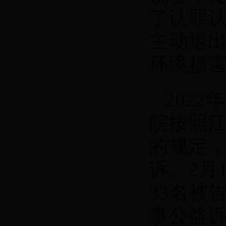
了认罪
主动退
环境损
202
院按照
的规定
诉。2月
33名被
事公益