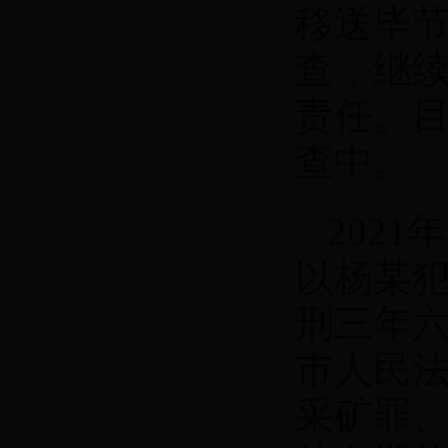
移送毕
查，继
责任。
查中。
202
以杨某
刑三年六
市人民
采矿罪