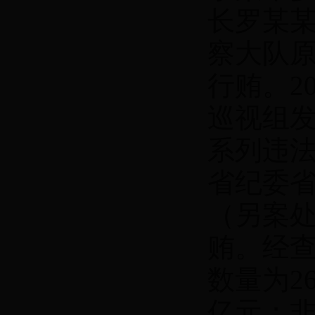
长罗某
察大队
行贿。2
巡视组
系列违
省纪委
（另案
贿。经
数量为2
亿元；非